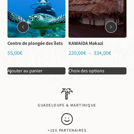
es îlets
KAWAIDA Makazi
Revenge peche au gros
220,00
€
–
334,00
€
150,00
€
–
220,00
€
Choix des options
Choix des options
GUADELOUPE & MARTINIQUE
+150 PARTENAIRES