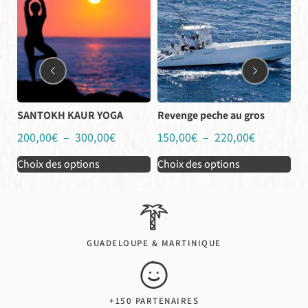
SANTOKH KAUR YOGA
Revenge peche au gros
Er
200,00
€
–
300,00
€
150,00
€
–
220,00
€
3
Choix des options
Choix des options
Ch
GUADELOUPE & MARTINIQUE
+150 PARTENAIRES